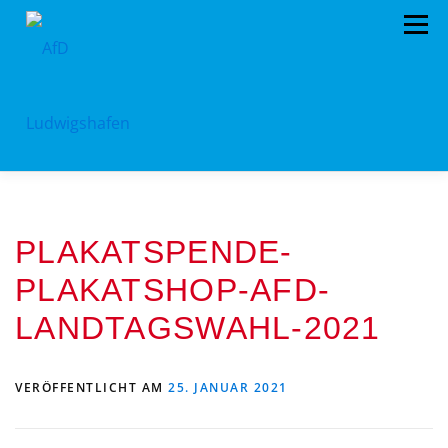
Zum
Menü
Inhalt
springen
HOME
ARCHIV
VORSTAND
TERMINE
PLAKATSPENDE-
PROGRAMM
KONTAKT
SPENDEN
PLAKATSHOP-AFD-
LANDTAGSWAHL-2021
VERÖFFENTLICHT AM
25. JANUAR 2021