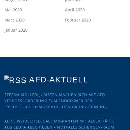
Mai 2020
April 2020
März 2020
Februar 2020
Januar 2020
AFD-AKTUELL
STEFAN MÖLLER: JURISTEN MACHEN SICH MIT AFD-
VERBOTSFORDERUNG ZUM ENDGEGNER DER
FREIHEITLICH-DEMOKRATISCHEN GRUNDORDNUNG
ALICE WEIDEL: ILLEGALE MIGRANTEN MIT ALLER HÄRTE
AUS CEUTA ABSCHIEBEN – NOTFALLS SCHENGEN-RAUM