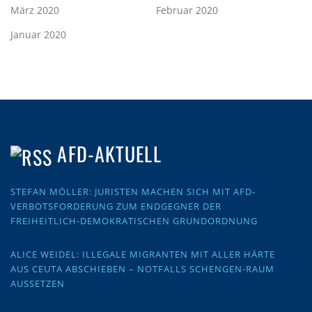
März 2020
Februar 2020
Januar 2020
AFD-AKTUELL
STEFAN MÖLLER: JURISTEN MACHEN SICH MIT AFD-
VERBOTSFORDERUNG ZUM ENDGEGNER DER
FREIHEITLICH-DEMOKRATISCHEN GRUNDORDNUNG
ALICE WEIDEL: ILLEGALE MIGRANTEN MIT ALLER HÄRTE
AUS CEUTA ABSCHIEBEN – NOTFALLS SCHENGEN-RAUM
AUSSETZEN