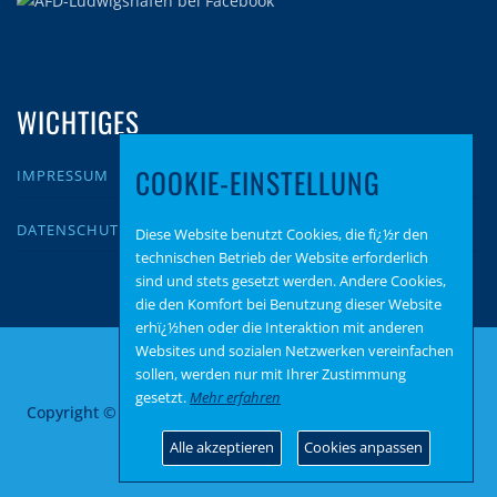
WICHTIGES
COOKIE-EINSTELLUNG
IMPRESSUM
DATENSCHUTZ
Diese Website benutzt Cookies, die fï¿½r den
technischen Betrieb der Website erforderlich
sind und stets gesetzt werden. Andere Cookies,
die den Komfort bei Benutzung dieser Website
erhï¿½hen oder die Interaktion mit anderen
Websites und sozialen Netzwerken vereinfachen
sollen, werden nur mit Ihrer Zustimmung
gesetzt.
Mehr erfahren
Copyright © 2026 AfD Ludwigshafen
–
OnePress
Theme von
FameThemes
Alle akzeptieren
Cookies anpassen