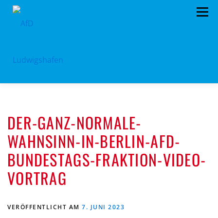
Zum
Menü
Inhalt
springen
HOME
ARCHIV
VORSTAND
TERMINE
DER-GANZ-NORMALE-
PROGRAMM
KONTAKT
SPENDEN
WAHNSINN-IN-BERLIN-AFD-
BUNDESTAGS-FRAKTION-VIDEO-
VORTRAG
VERÖFFENTLICHT AM
7. JUNI 2023