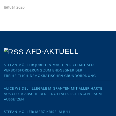
Januar 2020
AFD-AKTUELL
STEFAN MÖLLER: JURISTEN MACHEN SICH MIT AFD-
VERBOTSFORDERUNG ZUM ENDGEGNER DER
FREIHEITLICH-DEMOKRATISCHEN GRUNDORDNUNG
ALICE WEIDEL: ILLEGALE MIGRANTEN MIT ALLER HÄRTE
AUS CEUTA ABSCHIEBEN – NOTFALLS SCHENGEN-RAUM
AUSSETZEN
STEFAN MÖLLER: MERZ-KRISE IM JULI