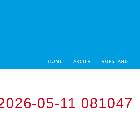
HOME
ARCHIV
VORSTAND
026-05-11 081047