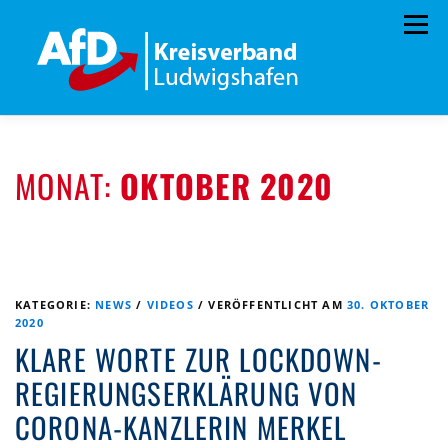
Zum
Menü
Inhalt
springen
HOME
ARCHIV
VORSTAND
TERMINE
MONAT:
OKTOBER 2020
PROGRAMM
KONTAKT
SPENDEN
KATEGORIE:
NEWS
/
VIDEOS
/
VERÖFFENTLICHT AM
30. OKTOBER
2020
KLARE WORTE ZUR LOCKDOWN-
REGIERUNGSERKLÄRUNG VON
CORONA-KANZLERIN MERKEL