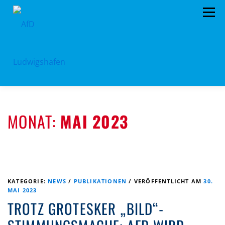
Zum
Menü
Inhalt
springen
HOME
ARCHIV
VORSTAND
TERMINE
MONAT:
MAI 2023
PROGRAMM
KONTAKT
SPENDEN
KATEGORIE:
NEWS
/
PUBLIKATIONEN
/
VERÖFFENTLICHT AM
30.
MAI 2023
TROTZ GROTESKER „BILD“-