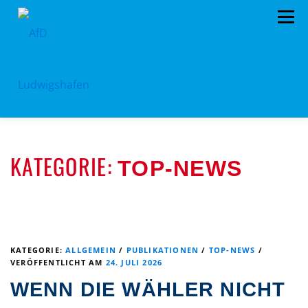
Zum
Menü
Inhalt
springen
HOME
ARCHIV
VORSTAND
TERMINE
KATEGORIE:
TOP-NEWS
PROGRAMM
KONTAKT
SPENDEN
KATEGORIE:
ALLGEMEIN
/
PUBLIKATIONEN
/
TOP-NEWS
/
VERÖFFENTLICHT AM
24. JULI 2026
WENN DIE WÄHLER NICHT