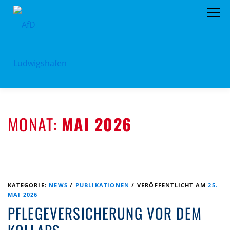
Zum
Menü
Inhalt
springen
HOME
ARCHIV
VORSTAND
TERMINE
MONAT:
MAI 2026
PROGRAMM
KONTAKT
SPENDEN
KATEGORIE:
NEWS
/
PUBLIKATIONEN
/
VERÖFFENTLICHT AM
25.
MAI 2026
PFLEGEVERSICHERUNG VOR DEM