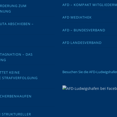
AFD – KOMPAKT MITGLIEDER
FORDERUNG ZUM
DNUNG
AFD MEDIATHEK
EUTA ABSCHIEBEN –
AFD – BUNDESVERBAND
AFD LANDESVERBAND
STAGNATION – DAS
UNG
Besuchen Sie die AFD-Ludwigshaf
TTET KEINE
E STRAFVERFOLGUNG
 SCHERBENHAUFEN
N STRUKTURELLER