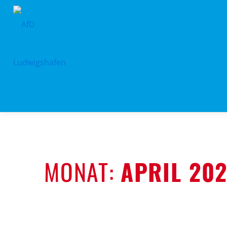
Zum
Inhalt
springen
MONAT:
APRIL 20