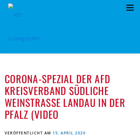
Zum
Menü
Inhalt
springen
HOME
ARCHIV
VORSTAND
TERMINE
CORONA-SPEZIAL DER AFD
PROGRAMM
KONTAKT
SPENDEN
KREISVERBAND SÜDLICHE
WEINSTRASSE LANDAU IN DER
PFALZ (VIDEO
VERÖFFENTLICHT AM
15. APRIL 2020