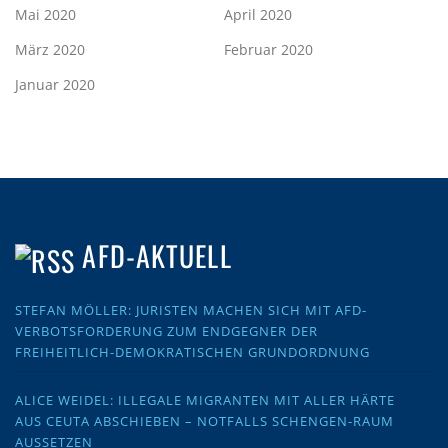
Mai 2020
April 2020
März 2020
Februar 2020
Januar 2020
AFD-AKTUELL
STEFAN MÖLLER: JURISTEN MACHEN SICH MIT AFD-
VERBOTSFORDERUNG ZUM ENDGEGNER DER
FREIHEITLICH-DEMOKRATISCHEN GRUNDORDNUNG
ALICE WEIDEL: ILLEGALE MIGRANTEN MIT ALLER HÄRTE
AUS CEUTA ABSCHIEBEN – NOTFALLS SCHENGEN-RAUM
AUSSETZEN