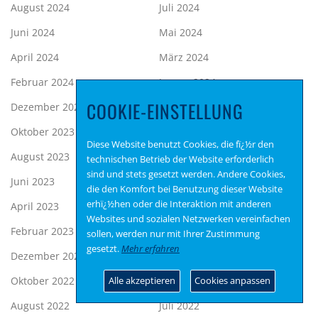
August 2024
Juli 2024
Juni 2024
Mai 2024
April 2024
März 2024
Februar 2024
Januar 2024
COOKIE-EINSTELLUNG
Dezember 2023
November 2023
Oktober 2023
September 2023
Diese Website benutzt Cookies, die fï¿½r den
August 2023
Juli 2023
technischen Betrieb der Website erforderlich
sind und stets gesetzt werden. Andere Cookies,
Juni 2023
Mai 2023
die den Komfort bei Benutzung dieser Website
erhï¿½hen oder die Interaktion mit anderen
April 2023
März 2023
Websites und sozialen Netzwerken vereinfachen
Februar 2023
Januar 2023
sollen, werden nur mit Ihrer Zustimmung
gesetzt.
Mehr erfahren
Dezember 2022
November 2022
Oktober 2022
September 2022
Alle akzeptieren
Cookies anpassen
August 2022
Juli 2022