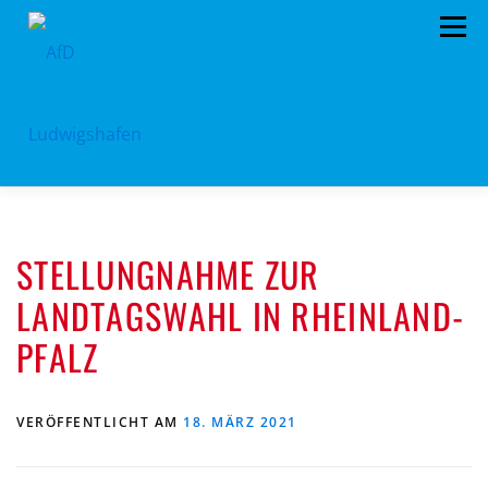
Zum
Menü
Inhalt
springen
HOME
ARCHIV
VORSTAND
TERMINE
STELLUNGNAHME ZUR
PROGRAMM
KONTAKT
SPENDEN
LANDTAGSWAHL IN RHEINLAND-
PFALZ
VERÖFFENTLICHT AM
18. MÄRZ 2021