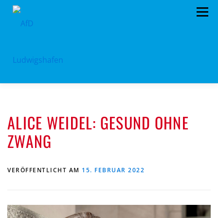
Zum
Menü
Inhalt
springen
HOME
ARCHIV
VORSTAND
TERMINE
ALICE WEIDEL: GESUND OHNE
PROGRAMM
KONTAKT
SPENDEN
ZWANG
VERÖFFENTLICHT AM
15. FEBRUAR 2022