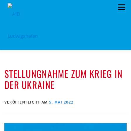
Zum
Menü
Inhalt
springen
HOME
ARCHIV
VORSTAND
TERMINE
STELLUNGNAHME ZUM KRIEG IN
PROGRAMM
KONTAKT
SPENDEN
DER UKRAINE
VERÖFFENTLICHT AM
5. MAI 2022