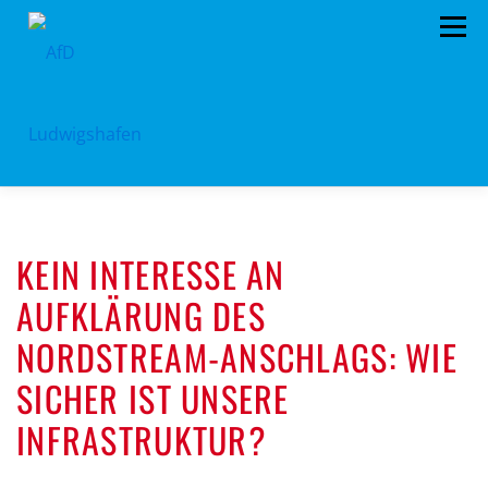
Zum
Menü
Inhalt
springen
HOME
ARCHIV
VORSTAND
TERMINE
KEIN INTERESSE AN
PROGRAMM
KONTAKT
SPENDEN
AUFKLÄRUNG DES
NORDSTREAM-ANSCHLAGS: WIE
SICHER IST UNSERE
INFRASTRUKTUR?