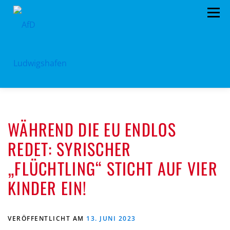
Zum
Menü
Inhalt
springen
HOME
ARCHIV
VORSTAND
TERMINE
WÄHREND DIE EU ENDLOS
PROGRAMM
KONTAKT
SPENDEN
REDET: SYRISCHER
„FLÜCHTLING“ STICHT AUF VIER
KINDER EIN!
VERÖFFENTLICHT AM
13. JUNI 2023