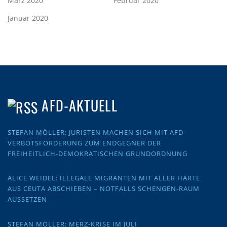
März 2020
Februar 2020
Januar 2020
AFD-AKTUELL
STEFAN MÖLLER: JURISTEN MACHEN SICH MIT AFD-
VERBOTSFORDERUNG ZUM ENDGEGNER DER
FREIHEITLICH-DEMOKRATISCHEN GRUNDORDNUNG
ALICE WEIDEL: ILLEGALE MIGRANTEN MIT ALLER HÄRTE
AUS CEUTA ABSCHIEBEN – NOTFALLS SCHENGEN-RAUM
AUSSETZEN
STEFAN MÖLLER: MERZ-KRISE IM JULI