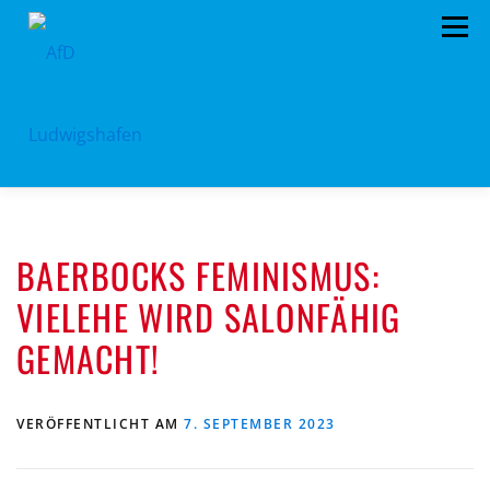
Zum
Menü
Inhalt
springen
HOME
ARCHIV
VORSTAND
TERMINE
BAERBOCKS FEMINISMUS:
PROGRAMM
KONTAKT
SPENDEN
VIELEHE WIRD SALONFÄHIG
GEMACHT!
VERÖFFENTLICHT AM
7. SEPTEMBER 2023