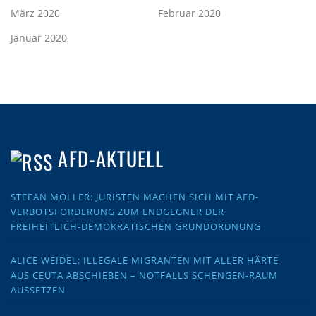
März 2020
Februar 2020
Januar 2020
AFD-AKTUELL
STEFAN MÖLLER: JURISTEN MACHEN SICH MIT AFD-
VERBOTSFORDERUNG ZUM ENDGEGNER DER
FREIHEITLICH-DEMOKRATISCHEN GRUNDORDNUNG
ALICE WEIDEL: ILLEGALE MIGRANTEN MIT ALLER HÄRTE
AUS CEUTA ABSCHIEBEN – NOTFALLS SCHENGEN-RAUM
AUSSETZEN