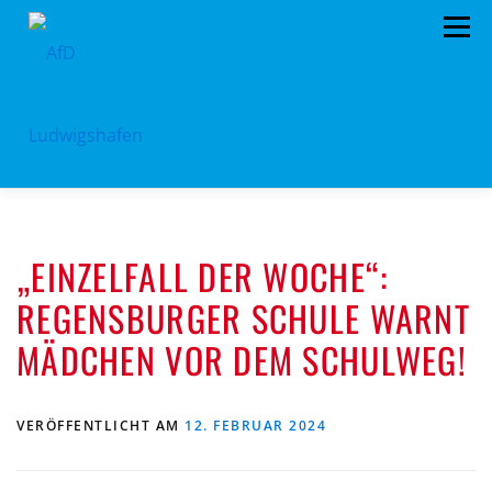
Zum
Menü
Inhalt
springen
HOME
ARCHIV
VORSTAND
TERMINE
„EINZELFALL DER WOCHE“:
PROGRAMM
KONTAKT
SPENDEN
REGENSBURGER SCHULE WARNT
MÄDCHEN VOR DEM SCHULWEG!
VERÖFFENTLICHT AM
12. FEBRUAR 2024