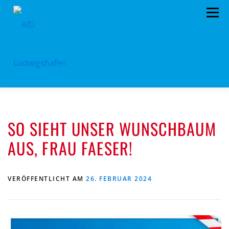
Zum
Menü
Inhalt
springen
HOME
ARCHIV
VORSTAND
TERMINE
SO SIEHT UNSER WUNSCHBAUM
PROGRAMM
KONTAKT
SPENDEN
AUS, FRAU FAESER!
VERÖFFENTLICHT AM
26. FEBRUAR 2024