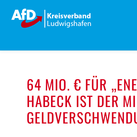
Zum
Inhalt
springen
64 MIO. € FÜR „E
HABECK IST DER M
GELDVERSCHWEND