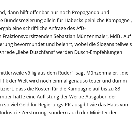
ind, dann hilft offenbar nur noch Propaganda und
 die Bundesregierung allein für Habecks peinliche Kampagne 
gab eine schriftliche Anfrage des AfD-
 Fraktionsvorsitzenden Sebastian Münzenmaier, MdB . Auf
erung bevormundet und belehrt, wobei die Slogans teilwei
er Anrede „liebe Duschfans“ werden Dusch-Empfehlungen
ttlerweile völlig aus dem Ruder“, sagt Münzenmaier, „die
litik der Welt wird noch einmal genauso teuer und dumm
ziert, dass die Kosten für die Kampagne auf bis zu 83
zember hatte eine Auflistung der Werbe-Ausgaben der
 so viel Geld für Regierungs-PR ausgibt wie das Haus von
r Industrie-Zerstörung, sondern auch der Minister der