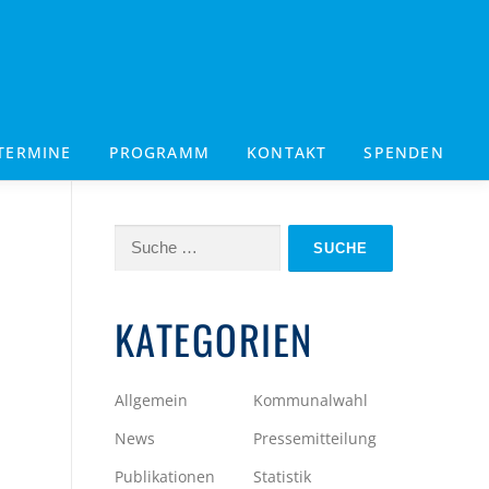
TERMINE
PROGRAMM
KONTAKT
SPENDEN
Suche
nach:
:
KATEGORIEN
Allgemein
Kommunalwahl
News
Pressemitteilung
Publikationen
Statistik