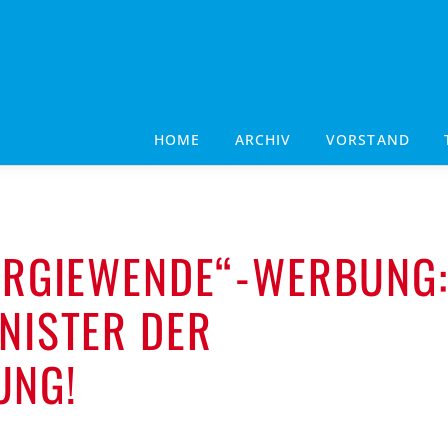
HOME
ARCHIV
VORSTAND
NERGIEWENDE“-WERBUNG
INISTER DER
UNG!