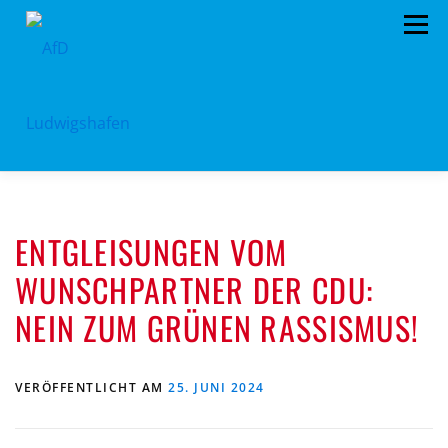
Zum
Menü
Inhalt
springen
HOME
ARCHIV
VORSTAND
TERMINE
ENTGLEISUNGEN VOM
PROGRAMM
KONTAKT
SPENDEN
WUNSCHPARTNER DER CDU:
NEIN ZUM GRÜNEN RASSISMUS!
VERÖFFENTLICHT AM
25. JUNI 2024