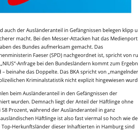
nd auch der Ausländeranteil in Gefängnissen belegen klipp 
icherer macht. Bei den Messer-Attacken hat das Medienport
ngaben des Bundes aufmerksam gemacht. Das
enministerin Faeser (SPD) nachgeordnet ist, spricht von r
e „NIUS“-Anfrage bei den Bundesländern kommt zum Ergebni
d – beinahe das Doppelte. Das BKA spricht von „mangelnde
olizeilichen Kriminalstatistik nicht explizit hingewiesen wurd
hlen beim Ausländeranteil in den Gefängnissen der
hiert wurden. Demnach liegt der Anteil der Häftlinge ohne
 58 Prozent, während der Ausländeranteil in ganz
 ausländischen Häftlinge ist also fast viermal so hoch wie de
 Top-Herkunftsländer dieser Inhaftierten in Hamburg sind