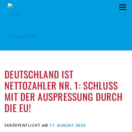
Zum
Menü
Inhalt
springen
HOME
ARCHIV
VORSTAND
TERMINE
DEUTSCHLAND IST
PROGRAMM
KONTAKT
SPENDEN
NETTOZAHLER NR. 1: SCHLUSS
MIT DER AUSPRESSUNG DURCH
DIE EU!
VERÖFFENTLICHT AM
17. AUGUST 2024