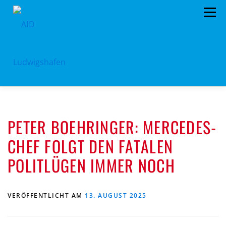
Zum
Menü
Inhalt
springen
HOME
ARCHIV
VORSTAND
TERMINE
PETER BOEHRINGER: MERCEDES-
PROGRAMM
KONTAKT
SPENDEN
CHEF FOLGT DEN FATALEN
POLITLÜGEN IMMER NOCH
VERÖFFENTLICHT AM
13. AUGUST 2025