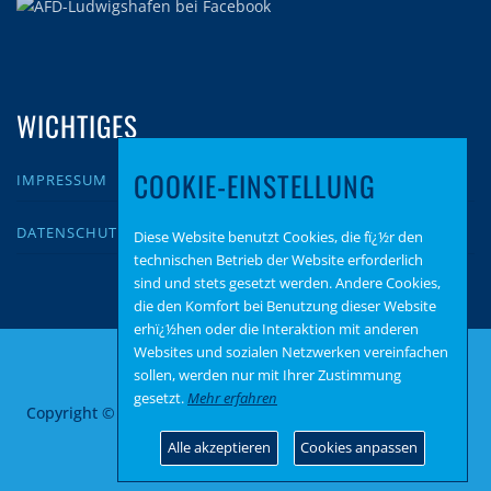
WICHTIGES
COOKIE-EINSTELLUNG
IMPRESSUM
DATENSCHUTZ
Diese Website benutzt Cookies, die fï¿½r den
technischen Betrieb der Website erforderlich
sind und stets gesetzt werden. Andere Cookies,
die den Komfort bei Benutzung dieser Website
erhï¿½hen oder die Interaktion mit anderen
Websites und sozialen Netzwerken vereinfachen
sollen, werden nur mit Ihrer Zustimmung
gesetzt.
Mehr erfahren
Copyright © 2026 AfD Ludwigshafen
–
OnePress
Theme von
FameThemes
Alle akzeptieren
Cookies anpassen