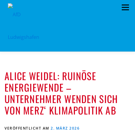
Zum
Menü
Inhalt
springen
HOME
ARCHIV
VORSTAND
TERMINE
ALICE WEIDEL: RUINÖSE
PROGRAMM
KONTAKT
SPENDEN
ENERGIEWENDE –
UNTERNEHMER WENDEN SICH
VON MERZ‘ KLIMAPOLITIK AB
VERÖFFENTLICHT AM
2. MÄRZ 2026