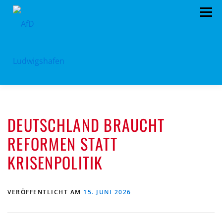
Zum
Menü
Inhalt
springen
HOME
ARCHIV
VORSTAND
TERMINE
DEUTSCHLAND BRAUCHT
PROGRAMM
KONTAKT
SPENDEN
REFORMEN STATT
KRISENPOLITIK
VERÖFFENTLICHT AM
15. JUNI 2026