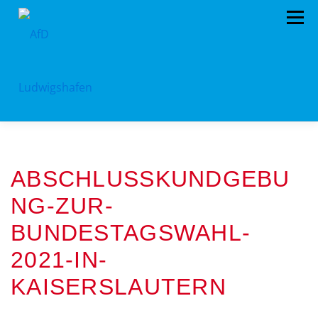
Zum
Menü
Inhalt
springen
HOME
ARCHIV
VORSTAND
TERMINE
ABSCHLUSSKUNDGEBU
PROGRAMM
KONTAKT
SPENDEN
NG-ZUR-
BUNDESTAGSWAHL-
2021-IN-
KAISERSLAUTERN