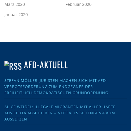
März 2020
Februar 2020
Januar 2020
AFD-AKTUELL
STEFAN MÖLLER: JURISTEN MACHEN SICH MIT AFD-
VERBOTSFORDERUNG ZUM ENDGEGNER DER
FREIHEITLICH-DEMOKRATISCHEN GRUNDORDNUNG
ALICE WEIDEL: ILLEGALE MIGRANTEN MIT ALLER HÄRTE
AUS CEUTA ABSCHIEBEN – NOTFALLS SCHENGEN-RAUM
AUSSETZEN