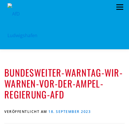
Zum
Menü
Inhalt
springen
HOME
ARCHIV
VORSTAND
TERMINE
BUNDESWEITER-WARNTAG-WIR-
PROGRAMM
KONTAKT
SPENDEN
WARNEN-VOR-DER-AMPEL-
REGIERUNG-AFD
VERÖFFENTLICHT AM
18. SEPTEMBER 2023