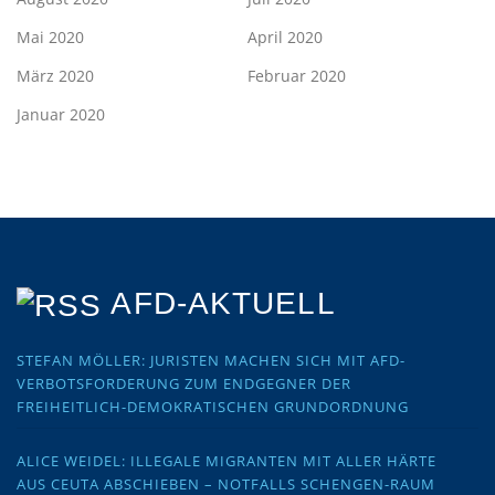
Mai 2020
April 2020
März 2020
Februar 2020
Januar 2020
AFD-AKTUELL
STEFAN MÖLLER: JURISTEN MACHEN SICH MIT AFD-
VERBOTSFORDERUNG ZUM ENDGEGNER DER
FREIHEITLICH-DEMOKRATISCHEN GRUNDORDNUNG
ALICE WEIDEL: ILLEGALE MIGRANTEN MIT ALLER HÄRTE
AUS CEUTA ABSCHIEBEN – NOTFALLS SCHENGEN-RAUM