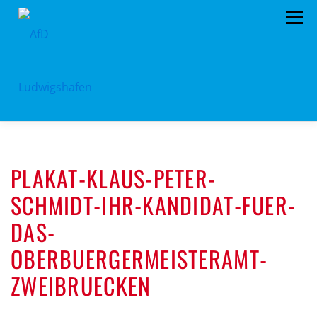
Zum
Menü
Inhalt
springen
HOME
ARCHIV
VORSTAND
TERMINE
PLAKAT-KLAUS-PETER-
PROGRAMM
KONTAKT
SPENDEN
SCHMIDT-IHR-KANDIDAT-FUER-
DAS-
OBERBUERGERMEISTERAMT-
ZWEIBRUECKEN